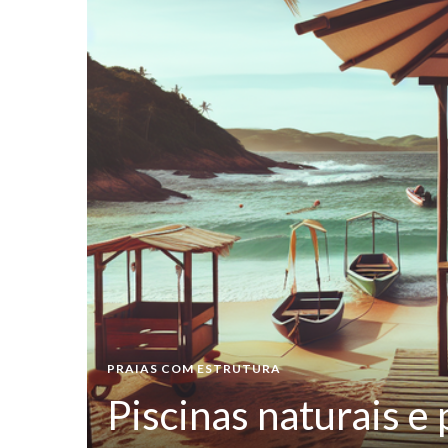
dão e
s
PRAIAS COM ESTRUTURA
Piscinas naturais e
e bar