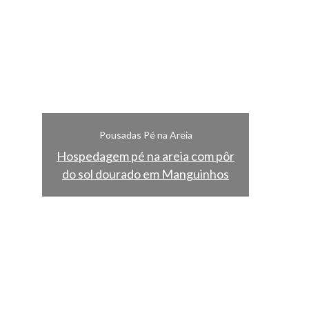
Pousadas Pé na Areia
m pôr
Hospedagem pé na areia com pôr
Hospeda
nhos
do sol dourado em Manguinhos
do sol