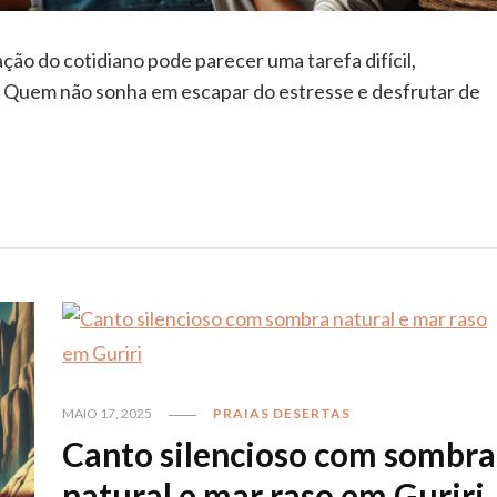
ção do cotidiano pode parecer uma tarefa difícil,
. Quem não sonha em escapar do estresse e desfrutar de
ousadas Pé na Areia
Pousadas Pé na Areia
em pé na areia com pôr
Hospedagem pé na areia co
dourado em Manguinhos
do sol dourado em Mangui
MAIO 17, 2025
PRAIAS DESERTAS
Canto silencioso com sombra
natural e mar raso em Guriri