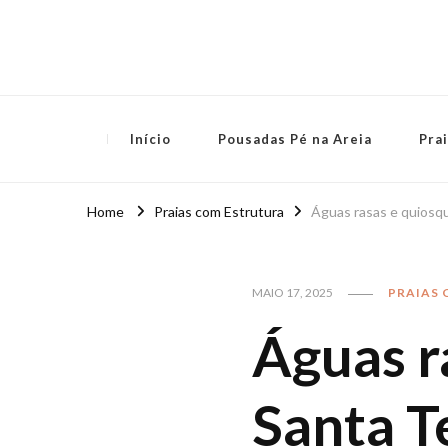
Terras Capixabas
Início
Pousadas Pé na Areia
Pra
Home
Praias com Estrutura
Águas rasas e quiosq
MAIO 17, 2025
PRAIAS
Águas r
Santa T