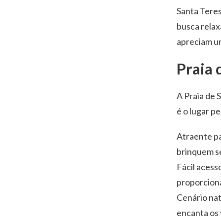
Santa Teres
busca relax
apreciam u
Praia 
A Praia de 
é o lugar p
Atraente pa
brinquem se
Fácil acess
proporciona
Cenário nat
encanta os 