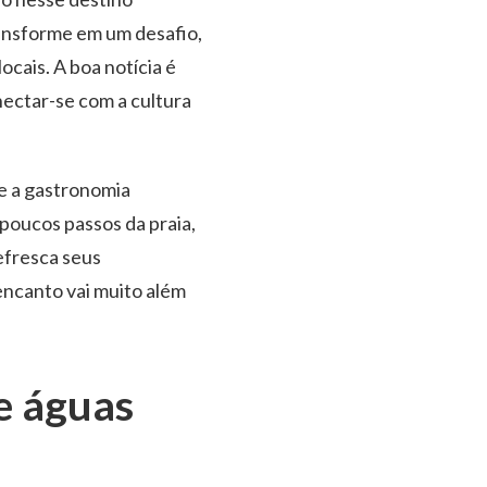
ransforme em um desafio,
ocais. A boa notícia é
nectar-se com a cultura
 e a gastronomia
 poucos passos da praia,
efresca seus
encanto vai muito além
e águas