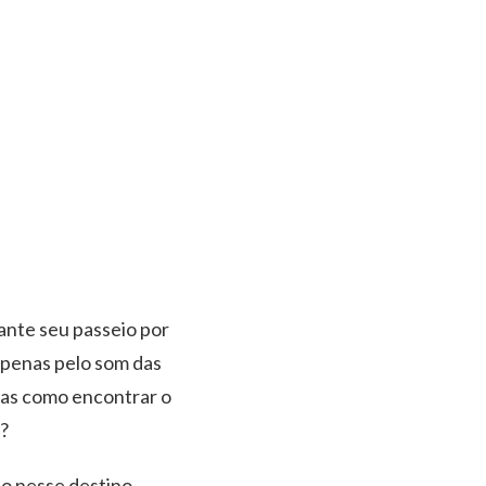
ante seu passeio por
apenas pelo som das
mas como encontrar o
?
po nesse destino