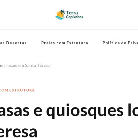
ias Desertas
Praias com Estrutura
Política de Pri
ues locais em Santa Teresa
 COM ESTRUTURA
asas e quiosques l
eresa