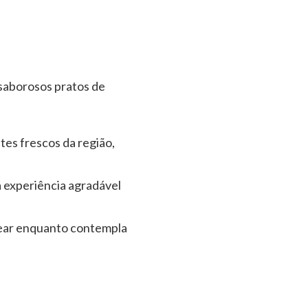
saborosos pratos de
tes frescos da região,
a experiência agradável
orear enquanto contempla