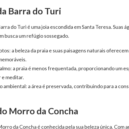
da Barra do Turi
Barra do Turi é uma joia escondida em Santa Teresa. Suas ág
m busca um refúgio sossegado.
fotos: a beleza da praia e suas paisagens naturais oferece
 memoráveis.
almo: a praia é menos frequentada, proporcionando um es
r e meditar.
 ambiental: a área é preservada, contribuindo para a cons
 do Morro da Concha
Morro da Concha é conhecida pela sua beleza única. Com ar