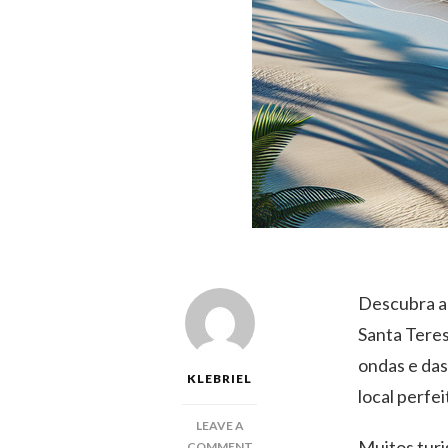
Descubra a 
Santa Teres
ondas e das
KLEBRIEL
local perfe
LEAVE A
Muitos turi
ON
COMMENT