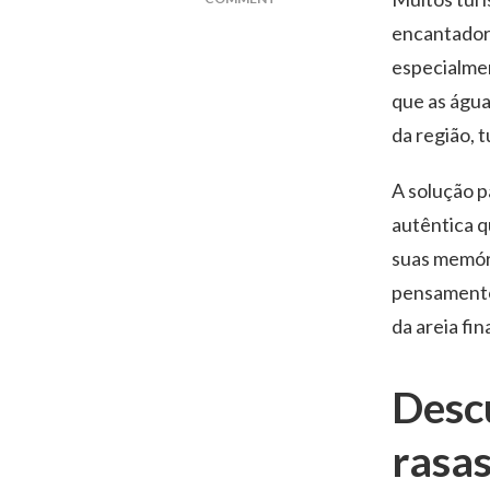
ÁGUAS
encantador.
RASAS
especialmen
E
QUIOSQUES
que as água
LOCAIS
da região, 
EM
SANTA
TERESA
A solução p
autêntica q
suas memóri
pensamentos
da areia fin
Desc
rasa