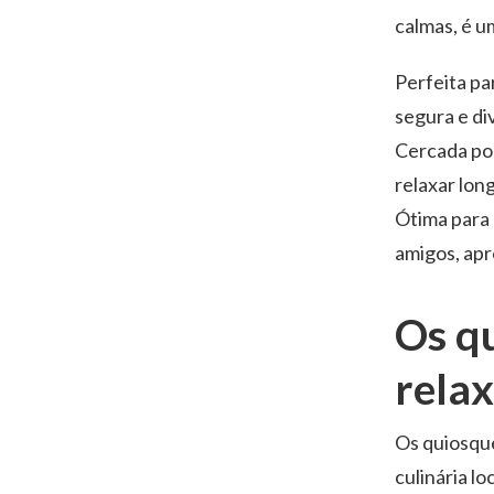
calmas, é um
Perfeita pa
segura e di
Cercada por
relaxar long
Ótima para 
amigos, apr
Os q
rela
Os quiosque
culinária l