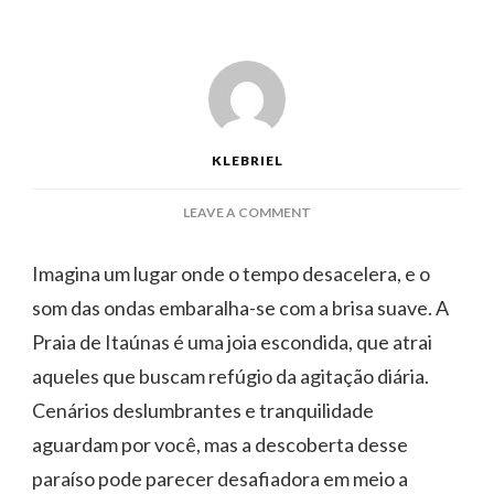
KLEBRIEL
ON
LEAVE A COMMENT
AREIA
BRANCA
Imagina um lugar onde o tempo desacelera, e o
E
som das ondas embaralha-se com a brisa suave. A
MAR
CALMO
Praia de Itaúnas é uma joia escondida, que atrai
NO
aqueles que buscam refúgio da agitação diária.
CANTO
ISOLADO
Cenários deslumbrantes e tranquilidade
DE
aguardam por você, mas a descoberta desse
ITAÚNAS
paraíso pode parecer desafiadora em meio a